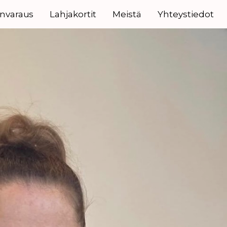
anvaraus
Lahjakortit
Meistä
Yhteystiedot
esti ja
rgiahoito,
mpäristössä.
 smartum.