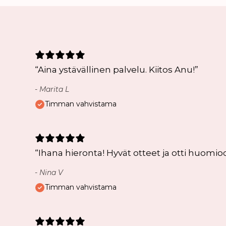
“
Aina ystävällinen palvelu. Kiitos Anu!
”
-
Marita L
Timman vahvistama
“
Ihana hieronta! Hyvät otteet ja otti huomio
-
Nina V
Timman vahvistama