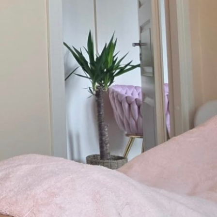
uloa Hoitolaan
tsuu sinut rentoutumaan Vantaalle.
nutlaatuisilla hoidoilla. Koulutettuna
sopiva auttamaan sinua! Hyvinvointi on
! Rauhallinen ympäristö ja hyvät
parkkipaikat.
Meistä