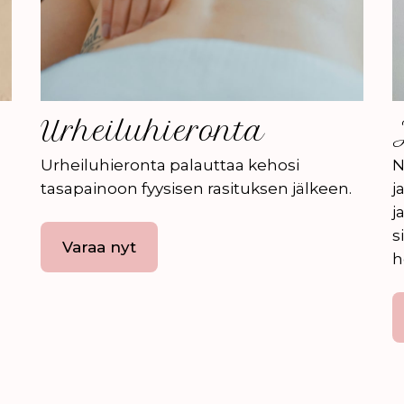
Urheiluhieronta
Urheiluhieronta palauttaa kehosi
N
tasapainoon fyysisen rasituksen jälkeen.
j
j
s
Varaa nyt
h