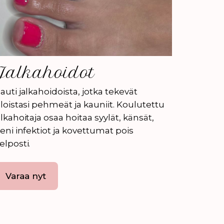
Jalkahoidot
auti jalkahoidoista, jotka tekevät
aloistasi pehmeät ja kauniit. Koulutettu
alkahoitaja osaa hoitaa syylät, känsät,
ieni infektiot ja kovettumat pois
elposti.
Varaa nyt