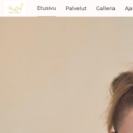
Etusivu
Palvelut
Galleria
Aj
Rentoudu ylellis
rauhallisesti!
Koe hemmotteluhoidot kuten Reiki ene
hieronta ja jalkahoidot rauhoittavassa y
Maksuna käy myös e-passi, edenred ja
Oma aika on tärkeä!