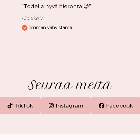
“
Todella hyvä hieronta!😊
”
-
Janika V
Timman vahvistama
Seuraa meitä
TikTok
Instagram
Facebook