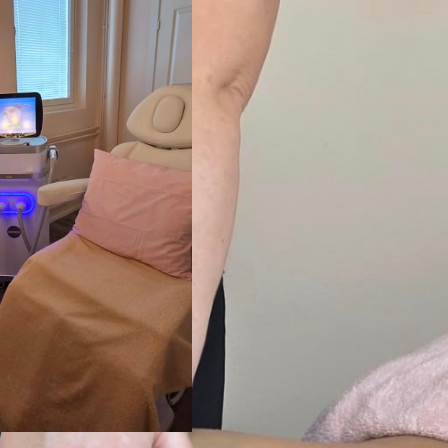
Tervet
ReLeaf Hoitola ku
Hemmottele itseäsi ai
hierojana olen juuri 
tärkeä osa arkea