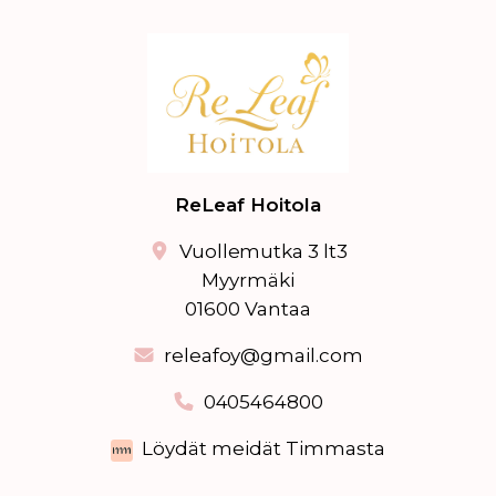
ReLeaf Hoitola
Vuollemutka 3 lt3
Myyrmäki
01600 Vantaa
releafoy@gmail.com
0405464800
Löydät meidät Timmasta